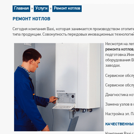
Главная
»
Услуги
»
Ремонт котлов
РЕМОНТ КОТЛОВ
Сегодня компания Baxi, которая занимается производством отопит
типа продукции. Совокупность передовых иновационных технологий
Несмотря на лег
ремонта котлов
подготовка.Инж
оборудования B
заводах.
Сервисное обсл
Сервисное обсл
Диагностика ко
Замена узлов в 
Настройка эл. 
КАЧЕСТВЕННЫ
Компания Baxi с